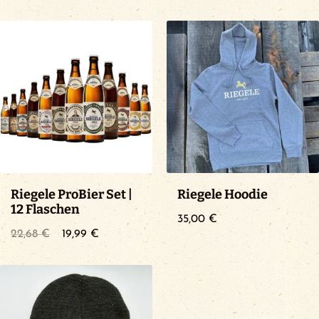
Riegele ProBier Set |
Riegele Hoodie
12 Flaschen
35,00
€
Ursprünglicher
Aktueller
22,68
€
19,99
€
Preis
Preis
war:
ist:
22,68 €
19,99 €.