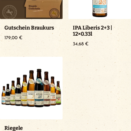
Gutschein Braukurs
IPA Liberis 2+3 |
12×0.33l
179,00
€
34,68
€
Riegele