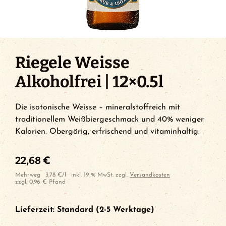
Riegele Weisse
Alkoholfrei | 12×0.5l
Die isotonische Weisse – mineralstoffreich mit
traditionellem Weißbiergeschmack und 40% weniger
Kalorien. Obergärig, erfrischend und vitaminhaltig.
22,68
€
Mehrweg
3,78
€
/
l
inkl. 19 % MwSt.
zzgl.
Versandkosten
zzgl.
0,96
€
Pfand
Lieferzeit:
Standard (2-5 Werktage)