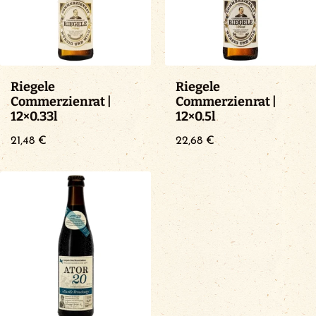
Riegele
Riegele
Commerzienrat |
Commerzienrat |
12×0.33l
12×0.5l
21,48
€
22,68
€