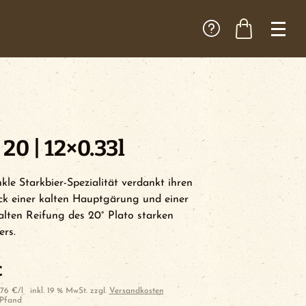
 20 | 12×0.33l
kle Starkbier-Spezialität verdankt ihren
k einer kalten Hauptgärung und einer
alten Reifung des 20° Plato starken
rs.
€
,76
€
/
l
inkl. 19 % MwSt.
zzgl.
Versandkosten
Pfand