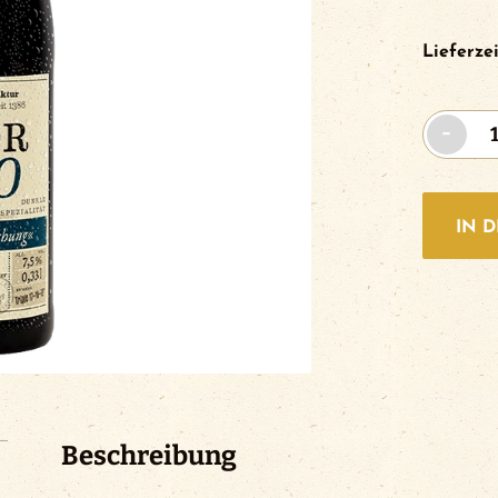
Lieferzei
Ator
-
20
|
12x0.33l
IN 
Menge
Beschreibung