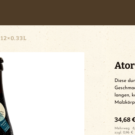
 12×0.33L
Ator
Diese dun
Geschmac
langen, k
Malzkörpe
34,68
Mehrweg
8
zzgl.
0,96
€