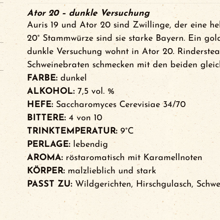
Ator 20 – dunkle Versuchung
Auris 19 und Ator 20 sind Zwillinge, der eine he
20° Stammwürze sind sie starke Bayern. Ein gold
dunkle Versuchung wohnt in Ator 20. Rinderstea
Schweinebraten schmecken mit den beiden gleich
FARBE:
dunkel
ALKOHOL:
7,5 vol. %
HEFE:
Saccharomyces Cerevisiae 34/70
BITTERE:
4 von 10
TRINKTEMPERATUR:
9°C
PERLAGE:
lebendig
AROMA:
röstaromatisch mit Karamellnoten
KÖRPER:
malzlieblich und stark
PASST ZU:
Wildgerichten, Hirschgulasch, Schw