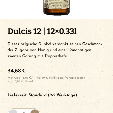
Dulcis 12 | 12×0.33l
Dieses belgische Dubbel verdankt seinen Geschmack
der Zugabe von Honig und einer 12monatigen
zweiten Gärung mit Trappisthefe.
34,68
€
Mehrweg
8,76
€
/
l
inkl. 19 % MwSt.
zzgl.
Versandkosten
zzgl.
0,96
€
Pfand
Lieferzeit:
Standard (2-5 Werktage)
Dulcis