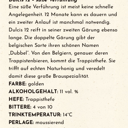
Dulcis 12 – süße Verführung
Eine süße Verführung ist meist keine schnelle
Angelegenheit. 12 Monate kann es dauern und
ein zweiter Anlauf ist manchmal notwendig.
Dulcis 12 reift in seiner zweiten Gärung ebenso
lange. Die doppelte Gärung gibt der
belgischen Sorte ihren schönen Namen
„Dubbel“. Von den Belgiern, genauer deren
Trappistenbieren, kommt die Trappisthefe. Sie
trifft auf echten Naturhonig und veredelt
damit diese große Brauspezialität.
FARBE:
golden
ALKOHOLGEHALT:
11 vol. %
HEFE:
Trappisthefe
BITTERE:
4 von 10
TRINKTEMPERATUR:
14°C
PERLAGE:
moussierend