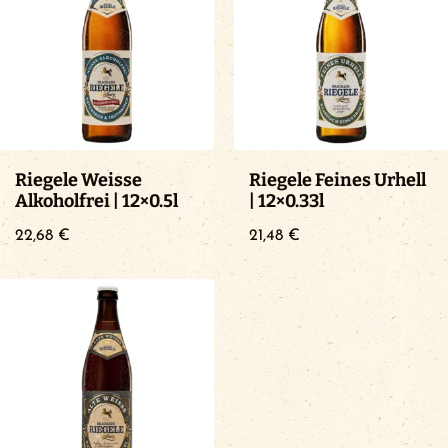
Riegele Weisse
Riegele Feines Urhell
Alkoholfrei | 12×0.5l
| 12×0.33l
22,68
€
21,48
€