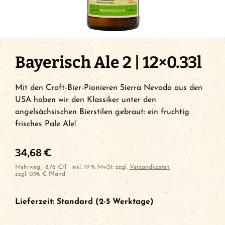
Bayerisch Ale 2 | 12×0.33l
Mit den Craft-Bier-Pionieren Sierra Nevada aus den
USA haben wir den Klassiker unter den
angelsächsischen Bierstilen gebraut: ein fruchtig
frisches Pale Ale!
34,68
€
Mehrweg
8,76
€
/
l
inkl. 19 % MwSt.
zzgl.
Versandkosten
zzgl.
0,96
€
Pfand
Lieferzeit:
Standard (2-5 Werktage)