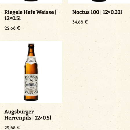
Riegele Hefe Weisse |
Noctus 100 | 12×0.33l
12×0.5l
34,68
€
22,68
€
Augsburger
Herrenpils | 12×0.5l
22,68
€