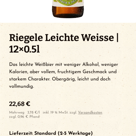
Riegele Leichte Weisse |
12×0.5l
Das leichte Weißbier mit weniger Alkohol, weniger
Kalorien, aber vollem, fruchtigem Geschmack und
starkem Charakter. Obergärig, leicht und doch
vollmundig.
22,68
€
Mehrweg
3,78
€
/
l
inkl. 19 % MwSt.
zzgl.
Versandkosten
zzgl.
0,96
€
Pfand
Lieferzeit:
Standard (2-5 Werktage)