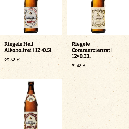
Riegele Hell
Riegele
Alkoholfrei | 12×0.5l
Commerzienrat |
12×0.33l
22,68
€
21,48
€