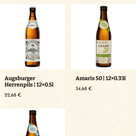
Augsburger
Amaris 50 | 12×0.33l
Herrenpils | 12×0.5l
34,68
€
22,68
€