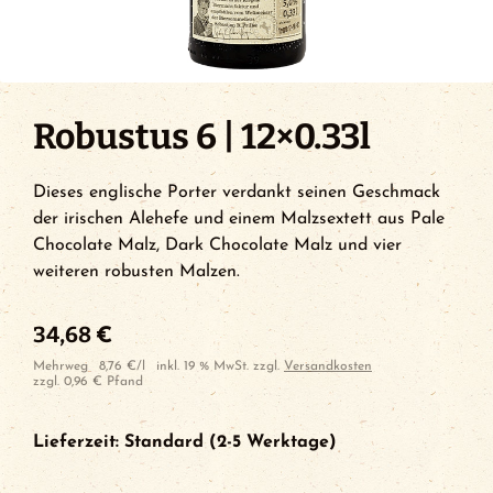
Robustus 6 | 12×0.33l
Dieses englische Porter verdankt seinen Geschmack
der irischen Alehefe und einem Malzsextett aus Pale
Chocolate Malz, Dark Chocolate Malz und vier
weiteren robusten Malzen.
34,68
€
Mehrweg
8,76
€
/
l
inkl. 19 % MwSt.
zzgl.
Versandkosten
zzgl.
0,96
€
Pfand
Lieferzeit:
Standard (2-5 Werktage)